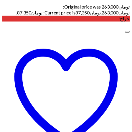
تومان
263,000
Original price was:
تومان263,000.
تومان
87,350
Current price is: تومان87,350.
حراج!