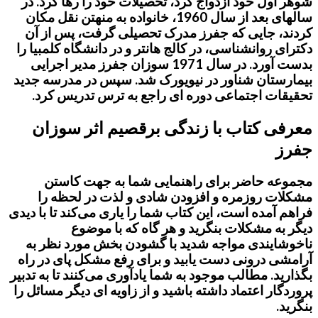
شوهر اول خود ازدواج کرد، تحصیلات خود را رها کرد. در
سالهای بعد از سال 1960، خانواده به منهتن نقل مکان
کردند، جایی که جفرز مدرک تحصیلی گرفت، پس از آن
دکترای روانشناسی، در کالج هانتر و در دانشگاه کلمبیا را
بدست آورد. در سال 1971 سوزان جفرز مدیر اجرایی
بیمارستان شناور در نیویورک شد. سپس در مدرسه جدید
تحقیقات اجتماعی دوره ای راجع به ترس تدریس کرد.
معرفی کتاب با زندگی برقصیم اثر سوزان
جفرز
مجموعه حاضر برای راهنمایی شما به جهت کاستن
مشکلات روزمره و افزودن شادی و لذت در لحظه را
فراهم آمده است، این کتاب شما را یاری می‌کند تا با دیدی
دیگر به مشکلات بنگرید و هر گاه که با موضوع
ناخوشایندی مواجه شدید با گشودن بخش مورد نظر به
آرامشی درونی دست یابید و برای رفع مشکل پای در راه
بگذارید. مطالب موجود به شما یادآوری می‌کنند تا به تدبیر
پروردگار اعتماد داشته باشید و از زاویه ای دیگر مسائل را
بنگرید.