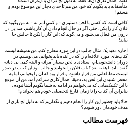
گفت اهمال‌کاری آن‌ها فقط به دلیل لج کردن با دیگران است!
متأسفانه باید بگویم که خود من هم تا حدی دچار این موضوع بودم و
هستم!
کافی است که کسی با لحن دستوری – و کمی آمرانه – به من بگوید که
فلان کار را بکن، حتی اگر در حال انجام دادن آن کار باشم، صدایی در
درون من فعال می‌شود و می‌گوید که: این کار را نکن تا حالش جا
بیاید!
اجازه دهید یک مثال جالب در این مورد مطرح کنم. من همیشه لیست
کتاب‌های مورد علاقه‌ام را که در آینده باید بخوانم، می‌نویسم. در
دوران دانشجویی‌ام، استادی با لحن بسیار آمرانه و البته کمی بی‌ادبانه
گفت باید تا هفته بعد کتاب فلان را بخوانید و جالب بود آن کتاب در صدر
لیست مطالعاتی من قرار داشت و قرار بود که آن را بخوانم، اما به
محض شنیدن این لحن بد، دقیقاً اهمال‌کاری سراغم آمد. من آن موقع
با این تکنیک‌هایی که می‌خواهم در ادامه به شما بگویم آشنا نبودم،
بنابراین آن کتاب را تا زمان فارغ‌التحصیلی خودم هم نخواندم!
حالا باید چطور این کار را انجام دهیم و نگذاریم که به دلیل لج بازی از
هدف خودمان دور شویم؟
فهرست مطالب