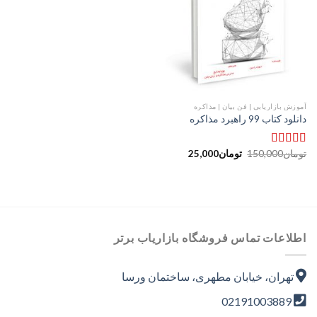
علاقه
مندی
ها
آموزش بازاریابی | فن بیان | مذاکره
دانلود کتاب 99 راهبرد مذاکره
Current
Original
تومان
150,000
تومان
25,000
امتیاز
5.00
price
price
از 5
is:
was:
تومان150,000.
تومان25,000.
اطلاعات تماس فروشگاه بازاریاب برتر
تهران، خیابان مطهری، ساختمان ورسا
02191003889