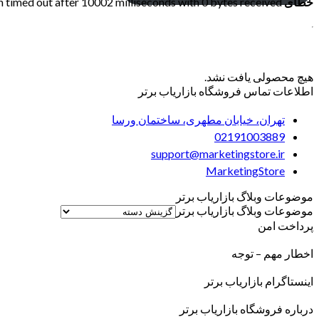
خطای RSS:
timed out after 10002 milliseconds with 0 bytes received
هیچ محصولی یافت نشد.
اطلاعات تماس فروشگاه بازاریاب برتر
تهران، خیابان مطهری، ساختمان ورسا
02191003889
support@marketingstore.ir
MarketingStore
موضوعات وبلاگ بازاریاب برتر
موضوعات وبلاگ بازاریاب برتر
پرداخت امن
اخطار مهم – توجه
اینستاگرام بازاریاب برتر
درباره فروشگاه بازاریاب برتر