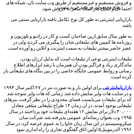
و فروش مستقیم و غیرمستقیم از طریق وب سایت تان، شبکه های
هیچ محصولی در سبد خرید نیست.
اجتماعی و ایمیل مارکتینگ منجر به فروش شود.
بازاریابی اینترنتی به طور کل نوع تکامل یافته بازاریابی سنتی می
باشد.
به طور مثال سابق ازین صاحبان کسب و کار در رادیو و تلوزیون و
روزنامه ها کمپین های تبلیغاتی شان را پیگیری می کردند ولی در
عصر حاضر بیشتر تبلیغات به سمت اینترنت و آنلاین رو آورده است.
تبلیغات اینترنتی نوعی از تبلیغات است که بدلیل ارزان بودن،
ماندگاری زیاد و فراگیر بودن آن همزمان با رشد ابزارهای اطلاع
رسانی و روابط عمومی جایگاه خاصی را در بین بنگاه های تبلیغاتی باز
کرده است.
بازاریابیاینترنتی
برای اولین بار و به صورت بنر در ۲۷ اکتبر سال ۱۹۹۴
و در سایت هات وایر نمایش داده شد. زمانی که هات وایر متوجه شد
که برای تبلیغات می‌بایست فضای محدودی را در نظر گرفت، بنرهای
تبلیغاتی بوجود آمدند. در آن زمان ۱۴ طراح تبلیغاتی مبلغی معادل
۳۰،۰۰۰ دلار برای نمایش ۱۲ هفته‌ای تبلیغات خود پرداختند در سال
۱۹۹۵ وب بعنوان رسانه‌ای عمومی پذیرفته شد. شرکت سان
میکروسیستم در این سال زبان جاوا را به عموم عرضه کرد. در سال
۱۹۹۶ الدزموبیل۵ اولین اتاق گفتگوی تجاری را راه اندازی نمود